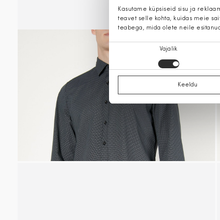
Kasutame küpsiseid sisu ja reklaa
teavet selle kohta, kuidas meie sa
teabega, mida olete neile esitanu
Nõusoleku
Vajalik
valik
Keeldu