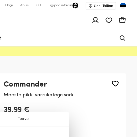
Blogi
Abiks
KKK
Ligipääsetavus
Linn:
Tallinn
app.shop.ui.wis
Ostukor
d
Commander
Meeste pikk. varrukatega särk
39,99 €
Teave
Värv:
Must
900