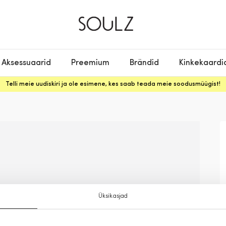
Aksessuaarid
Preemium
Brändid
Kinkekaardi
Telli meie uudiskiri ja ole esimene, kes saab teada meie soodusmüügist!
Üksikasjad