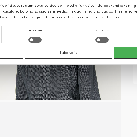
mide isikupärastamiseks, sotsiaalse meedia funktsioonide pakkumiseks ning
iti kasutate, ka oma sotsiaalse meedia, reklaami- ja analüüsipartneritele,
d või mida nad on kogunud teiepoolse teenuste kasutamise käigus.
Eelistused
Statistika
Luba valik