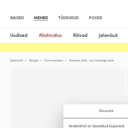
NAISED
MEHED
TÜDRUKUD
POISID
Uudised
Allahindlus
Rõivad
Jalanõud
Koduleht
Särgid
Commander
Meeste pikk. varrukatega särk
Nõusolek
Veebilehel on kasutatud küpsiseid.