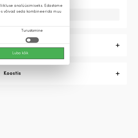
 liikluse analüüsimiseks. Edastame
 kes võivad seda kombineerida muu
Kahuks meil ei ole seda toodet.
Turustamine
Tootekirjeldus
Luba kõik
Koostis