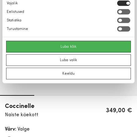
Nõusoleku
Vajalik
valik
Eelistused
Statistika
Turustamine
Luba kõik
Luba valik
Keeldu
Coccinelle
349,00 €
Naiste käekott
Värv:
Valge