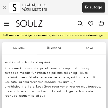
LEGĀDĀJIETIES
Kasutage
MŪSU LIETOTNI
app.shop.ui.
Ostuk
Telli meie uudiskiri ja ole esimene, kes saab teada meie soodusmüügist!
Nõusolek
Üksikasjad
Teave
Veebilehel on kasutatud küpsiseid.
Kasutame küpsiseid sisu ja reklaamide isikupärastamiseks,
sotsiaalse meedia funktsioonide pakkumiseks ning liikluse
analüüsimiseks. Edastame teavet selle kohta, kuidas meie saiti
kasutate, ka oma sotsiaalse meedia, reklaami- ja
analüüsipartneritele, kes võivad seda kombineerida muu teabega,
mida olete neile esitanud või mida nad on kogunud teiepoolse
teenuste kasutamise käigus.