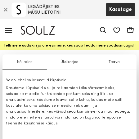
LEGĀDĀJIETIES
Kasutage
MŪSU LIETOTNI
app.shop.ui.
Ostuk
Telli meie uudiskiri ja ole esimene, kes saab teada meie soodusmüügist!
Käekotid
Nõusolek
Üksikasjad
Teave
Veebilehel on kasutatud küpsiseid.
Kasutame küpsiseid sisu ja reklaamide isikupärastamiseks,
sotsiaalse meedia funktsioonide pakkumiseks ning liikluse
analüüsimiseks. Edastame teavet selle kohta, kuidas meie saiti
kasutate, ka oma sotsiaalse meedia, reklaami- ja
analüüsipartneritele, kes võivad seda kombineerida muu teabega,
mida olete neile esitanud või mida nad on kogunud teiepoolse
teenuste kasutamise käigus.