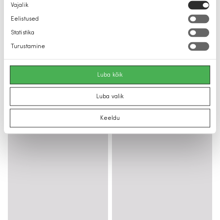
Nõusoleku
Vajalik
valik
Eelistused
Statistika
Turustamine
Luba kõik
Luba valik
Keeldu