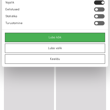
Nõusoleku
Vajalik
valik
Eelistused
Statistika
Turustamine
Luba kõik
Luba valik
Keeldu