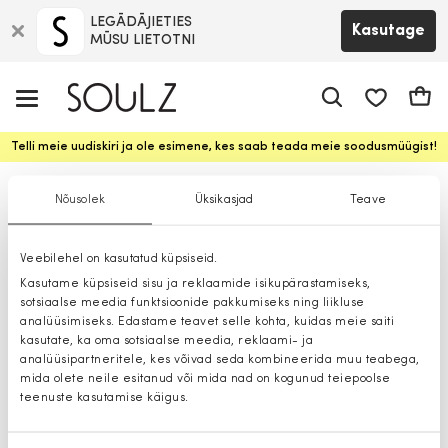
LEGĀDĀJIETIES
Kasutage
MŪSU LIETOTNI
app.shop.ui.
Ostuk
Telli meie uudiskiri ja ole esimene, kes saab teada meie soodusmüügist!
Käekotid
Nõusolek
Üksikasjad
Teave
Veebilehel on kasutatud küpsiseid.
Kasutame küpsiseid sisu ja reklaamide isikupärastamiseks,
sotsiaalse meedia funktsioonide pakkumiseks ning liikluse
analüüsimiseks. Edastame teavet selle kohta, kuidas meie saiti
kasutate, ka oma sotsiaalse meedia, reklaami- ja
analüüsipartneritele, kes võivad seda kombineerida muu teabega,
mida olete neile esitanud või mida nad on kogunud teiepoolse
teenuste kasutamise käigus.