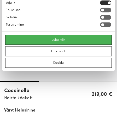
Nõusoleku
Vajalik
valik
Eelistused
Statistika
Turustamine
Luba kõik
Luba valik
Keeldu
Coccinelle
219,00 €
Naiste käekott
Värv:
Helesinine