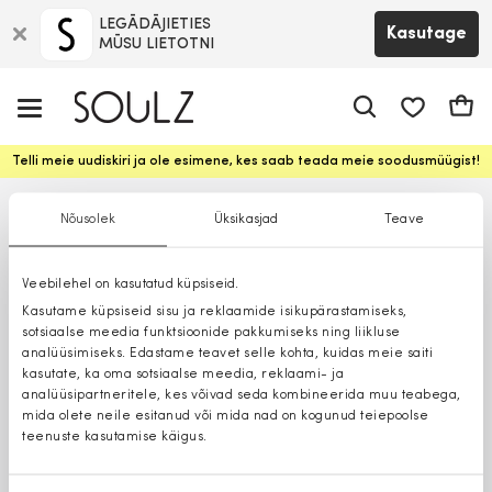
LEGĀDĀJIETIES
Kasutage
MŪSU LIETOTNI
app.shop.ui.
Ostuk
Telli meie uudiskiri ja ole esimene, kes saab teada meie soodusmüügist!
Nõusolek
Üksikasjad
Teave
Veebilehel on kasutatud küpsiseid.
Kasutame küpsiseid sisu ja reklaamide isikupärastamiseks,
sotsiaalse meedia funktsioonide pakkumiseks ning liikluse
analüüsimiseks. Edastame teavet selle kohta, kuidas meie saiti
kasutate, ka oma sotsiaalse meedia, reklaami- ja
analüüsipartneritele, kes võivad seda kombineerida muu teabega,
mida olete neile esitanud või mida nad on kogunud teiepoolse
teenuste kasutamise käigus.