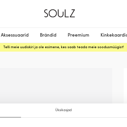
Aksessuaarid
Brändid
Preemium
Kinkekaardi
Telli meie uudiskiri ja ole esimene, kes saab teada meie soodusmüügist!
Üksikasjad