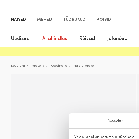
NAISED
MEHED
TÜDRUKUD
POISID
Uudised
Allahindlus
Rõivad
Jalanõud
Koduleht
Käekotid
Coccinelle
Naiste käekott
Nõusolek
Veebilehel on kasutatud küpsiseid.