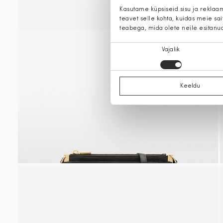
Kasutame küpsiseid sisu ja reklaa
teavet selle kohta, kuidas meie sa
teabega, mida olete neile esitanu
Nõusoleku
Vajalik
valik
Keeldu