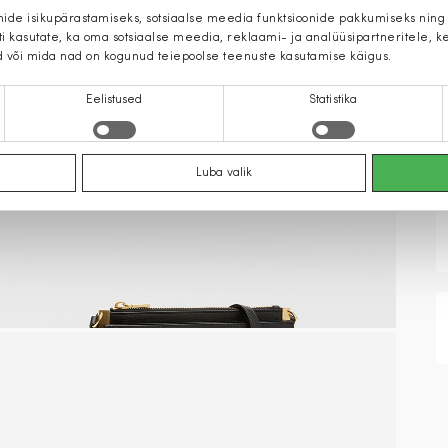
mide isikupärastamiseks, sotsiaalse meedia funktsioonide pakkumiseks ning
iti kasutate, ka oma sotsiaalse meedia, reklaami- ja analüüsipartneritele,
d või mida nad on kogunud teiepoolse teenuste kasutamise käigus.
Eelistused
Statistika
Luba valik