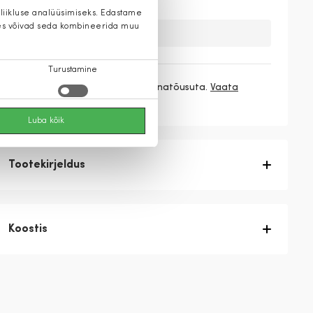
 liikluse analüüsimiseks. Edastame
 kes võivad seda kombineerida muu
Kahuks meil ei ole seda toodet.
Turustamine
3 makset
106,33 €
/ kuu ilma hinnatõusuta.
Vaata
rohkem
Luba kõik
Tootekirjeldus
Koostis