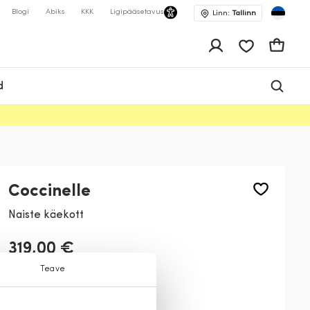
Blogi
Abiks
KKK
Ligipääsetavus
Linn:
Tallinn
app.shop.ui.wis
Ostukor
d
Coccinelle
Naiste käekott
319,00 €
Teave
Värv:
Must
001