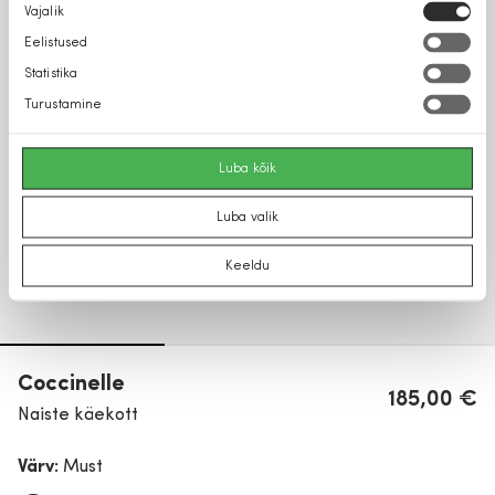
Nõusoleku
Vajalik
valik
Eelistused
Statistika
Turustamine
Luba kõik
Luba valik
Keeldu
Coccinelle
185,00 €
Naiste käekott
Värv:
Must