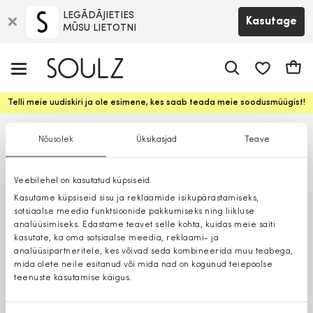
LEGĀDĀJIETIES
Kasutage
MŪSU LIETOTNI
app.shop.ui.
Ostuk
Telli meie uudiskiri ja ole esimene, kes saab teada meie soodusmüügist!
Nõusolek
Üksikasjad
Teave
Veebilehel on kasutatud küpsiseid.
Kasutame küpsiseid sisu ja reklaamide isikupärastamiseks,
sotsiaalse meedia funktsioonide pakkumiseks ning liikluse
analüüsimiseks. Edastame teavet selle kohta, kuidas meie saiti
kasutate, ka oma sotsiaalse meedia, reklaami- ja
analüüsipartneritele, kes võivad seda kombineerida muu teabega,
mida olete neile esitanud või mida nad on kogunud teiepoolse
teenuste kasutamise käigus.