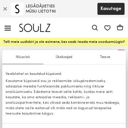
LEGĀDĀJIETIES
Kasutage
MŪSU LIETOTNI
app.shop.ui.
Ostuk
Telli meie uudiskiri ja ole esimene, kes saab teada meie soodusmüügist!
%
Nõusolek
Üksikasjad
Teave
Veebilehel on kasutatud küpsiseid.
Kasutame küpsiseid sisu ja reklaamide isikupärastamiseks,
sotsiaalse meedia funktsioonide pakkumiseks ning liikluse
analüüsimiseks. Edastame teavet selle kohta, kuidas meie saiti
kasutate, ka oma sotsiaalse meedia, reklaami- ja
analüüsipartneritele, kes võivad seda kombineerida muu teabega,
mida olete neile esitanud või mida nad on kogunud teiepoolse
teenuste kasutamise käigus.