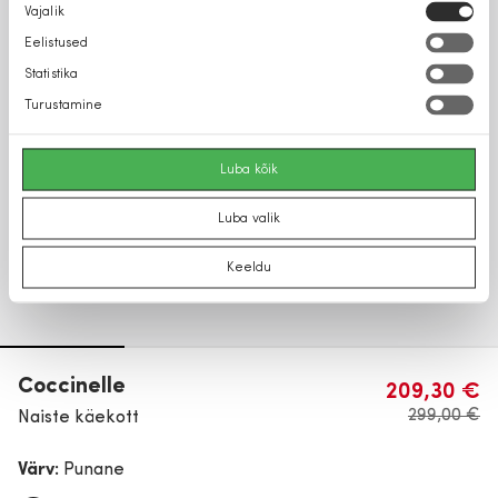
Nõusoleku
Vajalik
valik
Eelistused
Statistika
Turustamine
Luba kõik
Luba valik
Keeldu
Coccinelle
209,30 €
299,00 €
Naiste käekott
Värv:
Punane