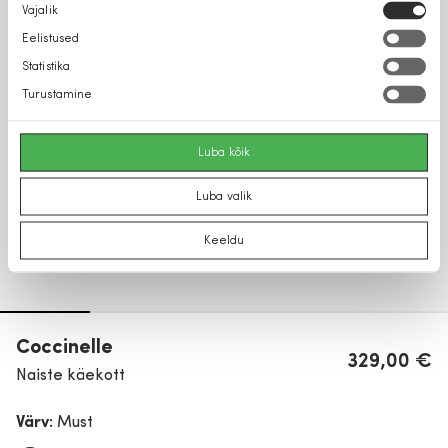
Nõusoleku
Vajalik
valik
Eelistused
Statistika
Turustamine
Luba kõik
Luba valik
Keeldu
Coccinelle
329,00 €
Naiste käekott
Värv:
Must