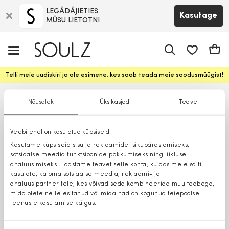
LEGĀDĀJIETIES
Kasutage
MŪSU LIETOTNI
app.shop.ui.
Ostuk
Telli meie uudiskiri ja ole esimene, kes saab teada meie soodusmüügist!
Nõusolek
Üksikasjad
Teave
Veebilehel on kasutatud küpsiseid.
Kasutame küpsiseid sisu ja reklaamide isikupärastamiseks,
sotsiaalse meedia funktsioonide pakkumiseks ning liikluse
analüüsimiseks. Edastame teavet selle kohta, kuidas meie saiti
kasutate, ka oma sotsiaalse meedia, reklaami- ja
analüüsipartneritele, kes võivad seda kombineerida muu teabega,
mida olete neile esitanud või mida nad on kogunud teiepoolse
teenuste kasutamise käigus.