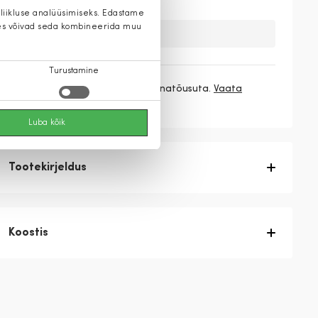
 liikluse analüüsimiseks. Edastame
 kes võivad seda kombineerida muu
Kahuks meil ei ole seda toodet.
Turustamine
3 makset
126,33 €
/ kuu ilma hinnatõusuta.
Vaata
rohkem
Luba kõik
Tootekirjeldus
Koostis