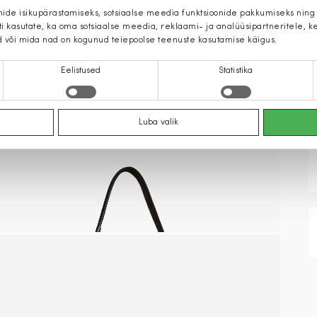
mide isikupärastamiseks, sotsiaalse meedia funktsioonide pakkumiseks ning
iti kasutate, ka oma sotsiaalse meedia, reklaami- ja analüüsipartneritele,
d või mida nad on kogunud teiepoolse teenuste kasutamise käigus.
Eelistused
Statistika
Luba valik