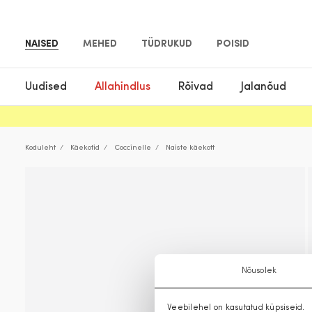
NAISED
MEHED
TÜDRUKUD
POISID
Uudised
Allahindlus
Rõivad
Jalanõud
Koduleht
Käekotid
Coccinelle
Naiste käekott
Nõusolek
Veebilehel on kasutatud küpsiseid.