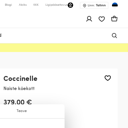
Blogi
Abiks
KKK
Ligipääsetavus
Linn:
Tallinn
app.shop.ui.wis
Ostukor
d
Coccinelle
Naiste käekott
379,00 €
Teave
Värv:
Must
001