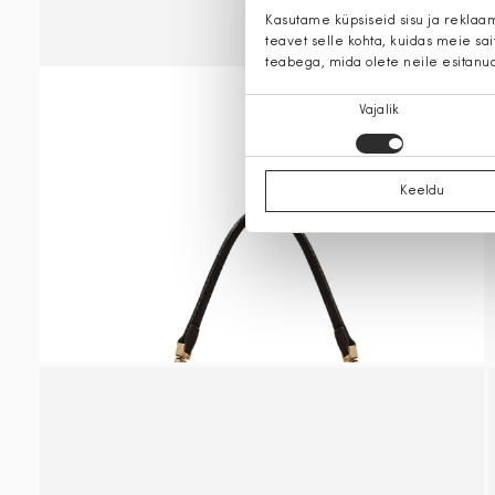
Kasutame küpsiseid sisu ja reklaa
teavet selle kohta, kuidas meie sa
teabega, mida olete neile esitanu
Nõusoleku
Vajalik
valik
Keeldu