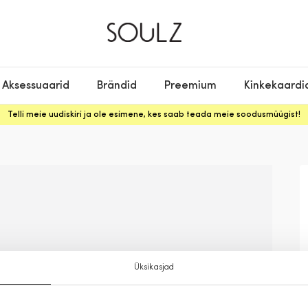
Aksessuaarid
Brändid
Preemium
Kinkekaardi
Telli meie uudiskiri ja ole esimene, kes saab teada meie soodusmüügist!
Üksikasjad