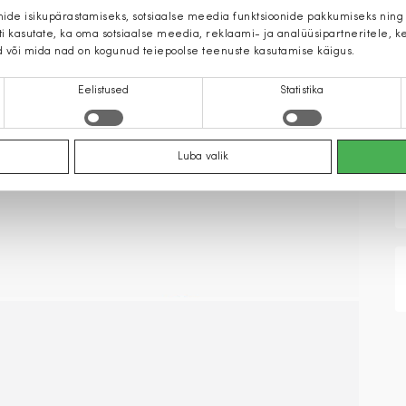
mide isikupärastamiseks, sotsiaalse meedia funktsioonide pakkumiseks ning
iti kasutate, ka oma sotsiaalse meedia, reklaami- ja analüüsipartneritele,
d või mida nad on kogunud teiepoolse teenuste kasutamise käigus.
Eelistused
Statistika
Luba valik