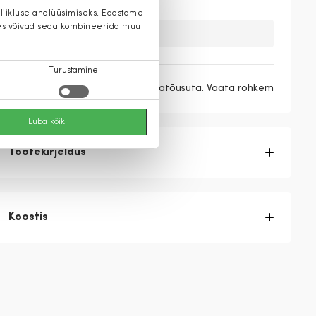
 liikluse analüüsimiseks. Edastame
 kes võivad seda kombineerida muu
Kahuks meil ei ole seda toodet.
Turustamine
3 makset
58,10 €
/ kuu ilma hinnatõusuta.
Vaata rohkem
Luba kõik
Tootekirjeldus
Koostis