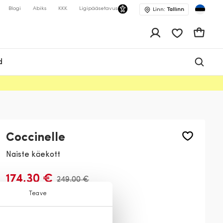
Blogi
Abiks
KKK
Ligipääsetavus
Linn:
Tallinn
app.shop.ui.wis
Ostukor
d
Coccinelle
Naiste käekott
174,30 €
249,00 €
Teave
Värv:
Pruun
N02
V02
B08