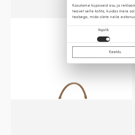
Kasutame küpsiseid sisu ja reklaa
teavet selle kohta, kuidas meie sa
teabega, mida olete neile esitanu
Nõusoleku
Vajalik
valik
Keeldu