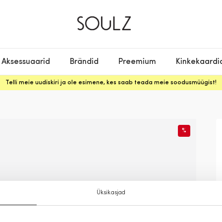
Aksessuaarid
Brändid
Preemium
Kinkekaardi
Telli meie uudiskiri ja ole esimene, kes saab teada meie soodusmüügist!
%
Üksikasjad