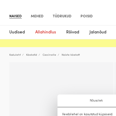
NAISED
MEHED
TÜDRUKUD
POISID
Uudised
Allahindlus
Rõivad
Jalanõud
Koduleht
Käekotid
Coccinelle
Naiste käekott
Nõusolek
Veebilehel on kasutatud küpsiseid.