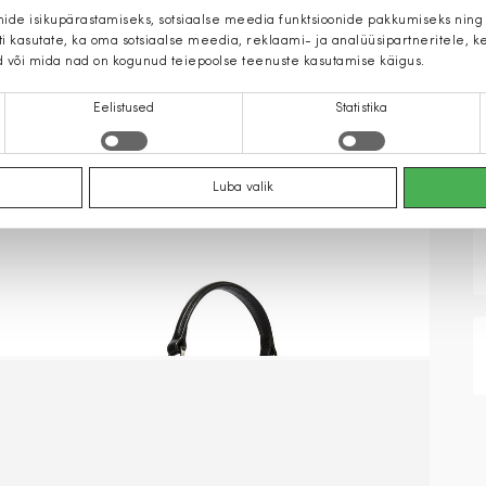
mide isikupärastamiseks, sotsiaalse meedia funktsioonide pakkumiseks ning
iti kasutate, ka oma sotsiaalse meedia, reklaami- ja analüüsipartneritele,
d või mida nad on kogunud teiepoolse teenuste kasutamise käigus.
Eelistused
Statistika
Luba valik