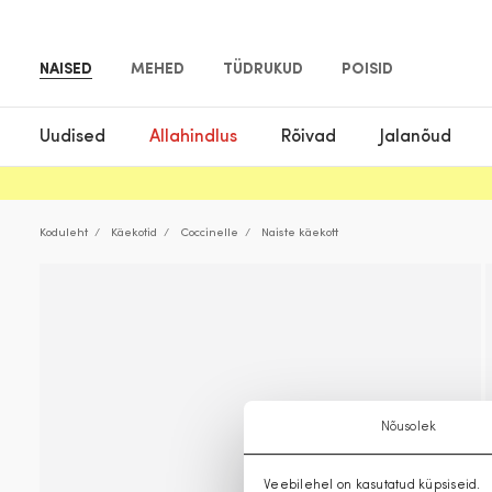
NAISED
MEHED
TÜDRUKUD
POISID
Uudised
Allahindlus
Rõivad
Jalanõud
Koduleht
Käekotid
Coccinelle
Naiste käekott
Nõusolek
Veebilehel on kasutatud küpsiseid.