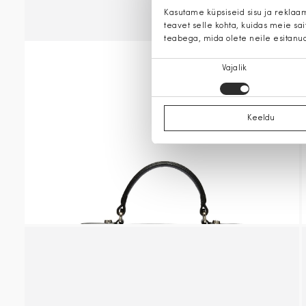
Kasutame küpsiseid sisu ja reklaa
teavet selle kohta, kuidas meie sa
teabega, mida olete neile esitanu
Nõusoleku
Vajalik
valik
Keeldu