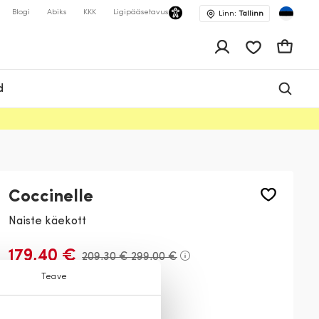
Blogi
Abiks
KKK
Ligipääsetavus
Linn:
Tallinn
app.shop.ui.wis
Ostukor
d
Coccinelle
Naiste käekott
179,40 €
209,30 €
299,00 €
Teave
Värv:
Must
001
P08
N43