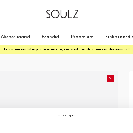
Aksessuaarid
Brändid
Preemium
Kinkekaardi
Telli meie uudiskiri ja ole esimene, kes saab teada meie soodusmüügist!
%
Üksikasjad