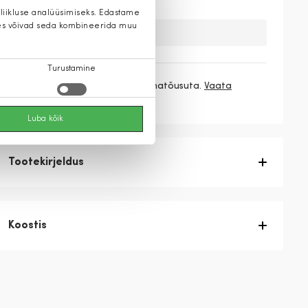
 liikluse analüüsimiseks. Edastame
 kes võivad seda kombineerida muu
Kahuks meil ei ole seda toodet.
Turustamine
3 makset
59,80 €
/ kuu ilma hinnatõusuta.
Vaata
rohkem
Luba kõik
Tootekirjeldus
Koostis