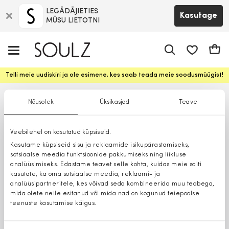
LEGĀDĀJIETIES
Kasutage
MŪSU LIETOTNI
app.shop.ui.
Ostuk
Telli meie uudiskiri ja ole esimene, kes saab teada meie soodusmüügist!
Nõusolek
Üksikasjad
Teave
Veebilehel on kasutatud küpsiseid.
Kasutame küpsiseid sisu ja reklaamide isikupärastamiseks,
sotsiaalse meedia funktsioonide pakkumiseks ning liikluse
analüüsimiseks. Edastame teavet selle kohta, kuidas meie saiti
kasutate, ka oma sotsiaalse meedia, reklaami- ja
analüüsipartneritele, kes võivad seda kombineerida muu teabega,
mida olete neile esitanud või mida nad on kogunud teiepoolse
teenuste kasutamise käigus.