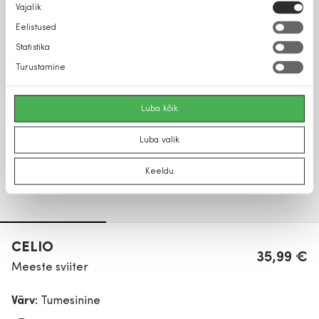
Nõusoleku
Vajalik
valik
Eelistused
Statistika
Turustamine
Luba kõik
Luba valik
Keeldu
CELIO
35,99 €
Meeste sviiter
Värv:
Tumesinine