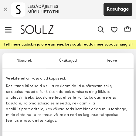
LEGĀDĀJIETIES
Kasutage
MŪSU LIETOTNI
app.shop.ui.
Ostuk
Telli meie uudiskiri ja ole esimene, kes saab teada meie soodusmüügist!
Nõusolek
Üksikasjad
Teave
Veebilehel on kasutatud küpsiseid.
Kasutame küpsiseid sisu ja reklaamide isikupärastamiseks,
sotsiaalse meedia funktsioonide pakkumiseks ning liikluse
analüüsimiseks. Edastame teavet selle kohta, kuidas meie saiti
kasutate, ka oma sotsiaalse meedia, reklaami- ja
analüüsipartneritele, kes võivad seda kombineerida muu teabega,
mida olete neile esitanud või mida nad on kogunud teiepoolse
teenuste kasutamise käigus.