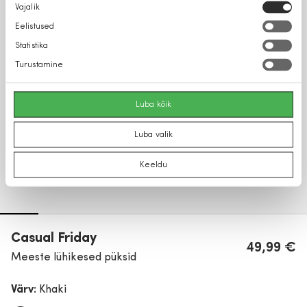
Nõusoleku
Vajalik
valik
Eelistused
Statistika
Turustamine
Luba kõik
Luba valik
Keeldu
Casual Friday
49,99 €
Meeste lühikesed püksid
Värv:
Khaki