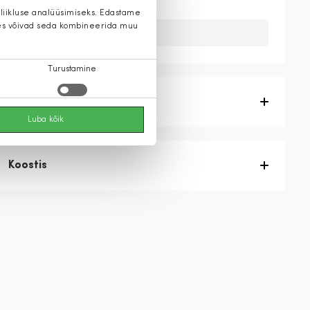
 liikluse analüüsimiseks. Edastame
 kes võivad seda kombineerida muu
Kahuks meil ei ole seda toodet.
Turustamine
Tootekirjeldus
Luba kõik
Koostis