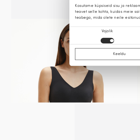
Kasutame küpsiseid sisu ja reklaa
teavet selle kohta, kuidas meie sa
teabega, mida olete neile esitanu
Nõusoleku
Vajalik
valik
Keeldu