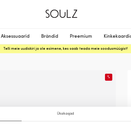
Aksessuaarid
Brändid
Preemium
Kinkekaardi
Telli meie uudiskiri ja ole esimene, kes saab teada meie soodusmüügist!
%
Üksikasjad