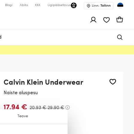
Blogi
Abiks
KKK
Ligipääsetavus
Linn:
Tallinn
app.shop.ui.wis
Ostukor
d
Calvin Klein Underwear
Naiste aluspesu
17,94 €
20,93 €
29,90 €
Teave
Värv:
Must
001