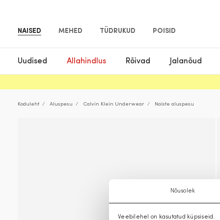
NAISED
MEHED
TÜDRUKUD
POISID
Uudised
Allahindlus
Rõivad
Jalanõud
Koduleht
Aluspesu
Calvin Klein Underwear
Naiste aluspesu
Nõusolek
Veebilehel on kasutatud küpsiseid.