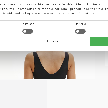
mide isikupärastamiseks, sotsiaalse meedia funktsioonide pakkumiseks ning
iti kasutate, ka oma sotsiaalse meedia, reklaami- ja analüüsipartneritele,
d või mida nad on kogunud teiepoolse teenuste kasutamise käigus.
Eelistused
Statistika
Luba valik