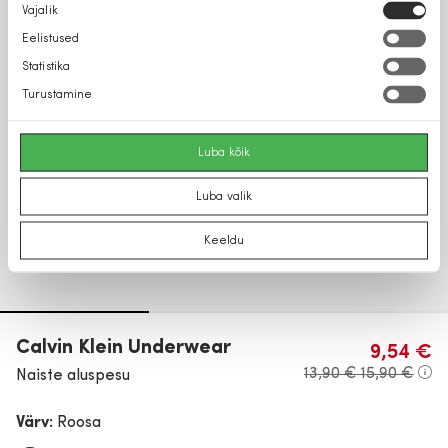
Nõusoleku
Vajalik
valik
Eelistused
Statistika
Turustamine
Luba kõik
Luba valik
Keeldu
Calvin Klein Underwear
9,54 €
13,90 €
15,90 €
Naiste aluspesu
Värv:
Roosa