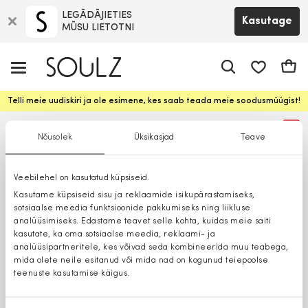
LEGĀDĀJIETIES
Kasutage
MŪSU LIETOTNI
app.shop.ui.
Ostuk
Telli meie uudiskiri ja ole esimene, kes saab teada meie soodusmüügist!
%
Nõusolek
Üksikasjad
Teave
Veebilehel on kasutatud küpsiseid.
Kasutame küpsiseid sisu ja reklaamide isikupärastamiseks,
sotsiaalse meedia funktsioonide pakkumiseks ning liikluse
analüüsimiseks. Edastame teavet selle kohta, kuidas meie saiti
kasutate, ka oma sotsiaalse meedia, reklaami- ja
analüüsipartneritele, kes võivad seda kombineerida muu teabega,
mida olete neile esitanud või mida nad on kogunud teiepoolse
teenuste kasutamise käigus.