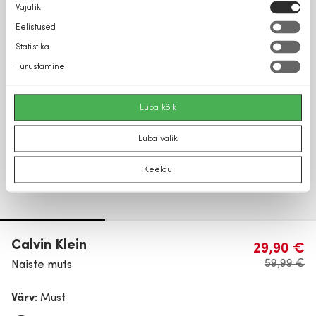
Nõusoleku
Vajalik
valik
Eelistused
Statistika
Turustamine
Luba kõik
Luba valik
Keeldu
Calvin Klein
29,90 €
59,99 €
Naiste müts
Värv:
Must