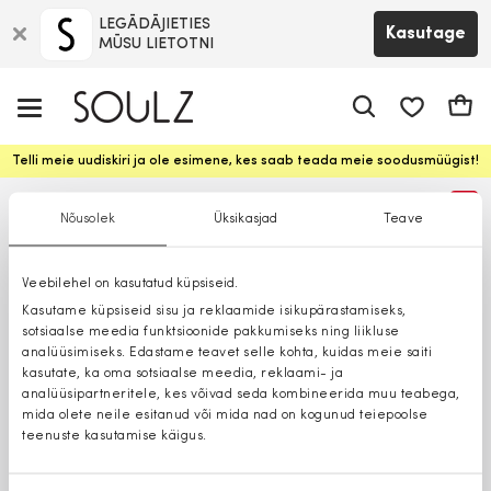
LEGĀDĀJIETIES
Kasutage
MŪSU LIETOTNI
app.shop.ui.
Ostuk
Telli meie uudiskiri ja ole esimene, kes saab teada meie soodusmüügist!
%
Nõusolek
Üksikasjad
Teave
Veebilehel on kasutatud küpsiseid.
Kasutame küpsiseid sisu ja reklaamide isikupärastamiseks,
sotsiaalse meedia funktsioonide pakkumiseks ning liikluse
analüüsimiseks. Edastame teavet selle kohta, kuidas meie saiti
kasutate, ka oma sotsiaalse meedia, reklaami- ja
analüüsipartneritele, kes võivad seda kombineerida muu teabega,
mida olete neile esitanud või mida nad on kogunud teiepoolse
teenuste kasutamise käigus.