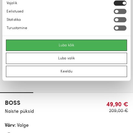
Nõusoleku
Vajalik
valik
Eelistused
Statistika
Turustamine
Luba kõik
Luba valik
Keeldu
BOSS
49,90 €
209,00 €
Naiste püksid
Värv:
Valge