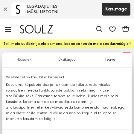
LEGĀDĀJIETIES
Kasutage
MŪSU LIETOTNI
app.shop.ui.
Ostuk
Telli meie uudiskiri ja ole esimene, kes saab teada meie soodusmüügist!
%
Nõusolek
Üksikasjad
Teave
Veebilehel on kasutatud küpsiseid.
Kasutame küpsiseid sisu ja reklaamide isikupärastamiseks,
sotsiaalse meedia funktsioonide pakkumiseks ning liikluse
analüüsimiseks. Edastame teavet selle kohta, kuidas meie saiti
kasutate, ka oma sotsiaalse meedia, reklaami- ja
analüüsipartneritele, kes võivad seda kombineerida muu teabega,
mida olete neile esitanud või mida nad on kogunud teiepoolse
teenuste kasutamise käigus.