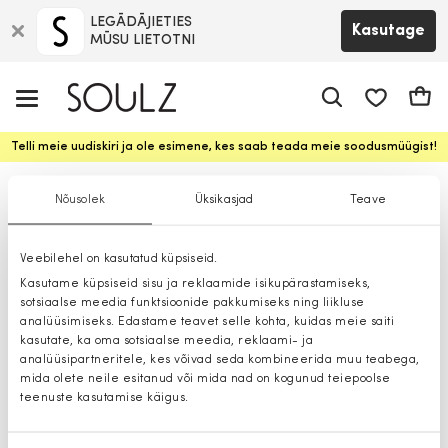
LEGĀDĀJIETIES
Kasutage
MŪSU LIETOTNI
app.shop.ui.
Ostuk
Telli meie uudiskiri ja ole esimene, kes saab teada meie soodusmüügist!
Džemprid
Nõusolek
Üksikasjad
Teave
Veebilehel on kasutatud küpsiseid.
Kasutame küpsiseid sisu ja reklaamide isikupärastamiseks,
sotsiaalse meedia funktsioonide pakkumiseks ning liikluse
analüüsimiseks. Edastame teavet selle kohta, kuidas meie saiti
kasutate, ka oma sotsiaalse meedia, reklaami- ja
analüüsipartneritele, kes võivad seda kombineerida muu teabega,
mida olete neile esitanud või mida nad on kogunud teiepoolse
teenuste kasutamise käigus.