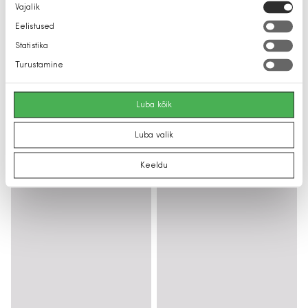
Nõusoleku
Vajalik
valik
Eelistused
Statistika
Turustamine
Luba kõik
Luba valik
Keeldu