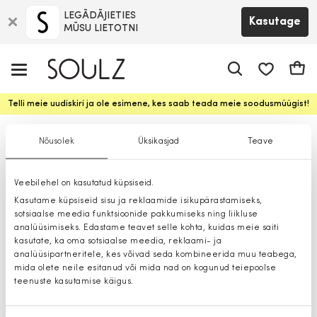
LEGĀDĀJIETIES
Kasutage
MŪSU LIETOTNI
app.shop.ui.
Ostuk
Telli meie uudiskiri ja ole esimene, kes saab teada meie soodusmüügist!
Džemprid
Nõusolek
Üksikasjad
Teave
Veebilehel on kasutatud küpsiseid.
Kasutame küpsiseid sisu ja reklaamide isikupärastamiseks,
sotsiaalse meedia funktsioonide pakkumiseks ning liikluse
analüüsimiseks. Edastame teavet selle kohta, kuidas meie saiti
kasutate, ka oma sotsiaalse meedia, reklaami- ja
analüüsipartneritele, kes võivad seda kombineerida muu teabega,
mida olete neile esitanud või mida nad on kogunud teiepoolse
teenuste kasutamise käigus.