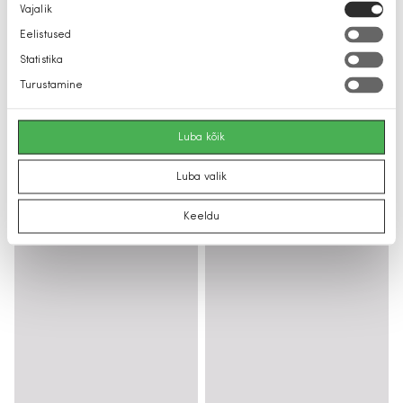
Nõusoleku
Vajalik
valik
Eelistused
Statistika
Turustamine
Luba kõik
Luba valik
Keeldu