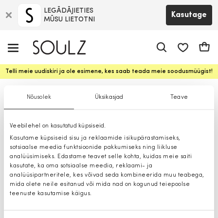
LEGĀDĀJIETIES
Kasutage
MŪSU LIETOTNI
app.shop.ui.
Ostuk
Telli meie uudiskiri ja ole esimene, kes saab teada meie soodusmüügist!
Džemprid
Nõusolek
Üksikasjad
Teave
Veebilehel on kasutatud küpsiseid.
Kasutame küpsiseid sisu ja reklaamide isikupärastamiseks,
sotsiaalse meedia funktsioonide pakkumiseks ning liikluse
analüüsimiseks. Edastame teavet selle kohta, kuidas meie saiti
kasutate, ka oma sotsiaalse meedia, reklaami- ja
analüüsipartneritele, kes võivad seda kombineerida muu teabega,
mida olete neile esitanud või mida nad on kogunud teiepoolse
teenuste kasutamise käigus.