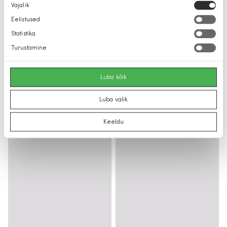
Nõusoleku
Vajalik
valik
Eelistused
Statistika
Turustamine
Luba kõik
Luba valik
Keeldu