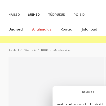
NAISED
MEHED
TÜDRUKUD
POISID
Uudised
Allahindlus
Rõivad
Jalanõud
Koduleht
Džemprid
BOSS
Meeste sviiter
Nõusolek
Veebilehel on kasutatud küpsiseid.