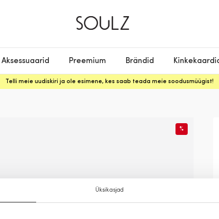
Aksessuaarid
Preemium
Brändid
Kinkekaardi
Telli meie uudiskiri ja ole esimene, kes saab teada meie soodusmüügist!
%
Üksikasjad