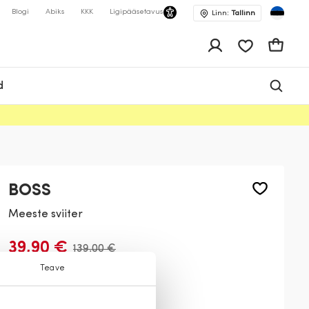
Blogi
Abiks
KKK
Ligipääsetavus
Linn:
Tallinn
app.shop.ui.wis
Ostukor
d
BOSS
Meeste sviiter
39,90 €
139,00 €
Teave
Värv:
Valge
100