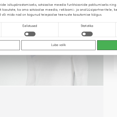
mide isikupärastamiseks, sotsiaalse meedia funktsioonide pakkumiseks ning
iti kasutate, ka oma sotsiaalse meedia, reklaami- ja analüüsipartneritele,
d või mida nad on kogunud teiepoolse teenuste kasutamise käigus.
Eelistused
Statistika
Luba valik