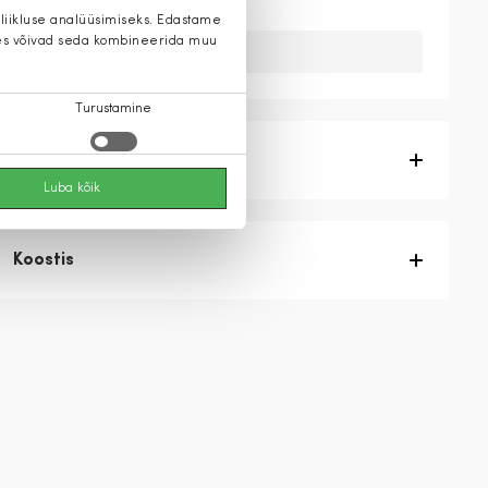
 liikluse analüüsimiseks. Edastame
 kes võivad seda kombineerida muu
Kahuks meil ei ole seda toodet.
Turustamine
Tootekirjeldus
Luba kõik
Koostis