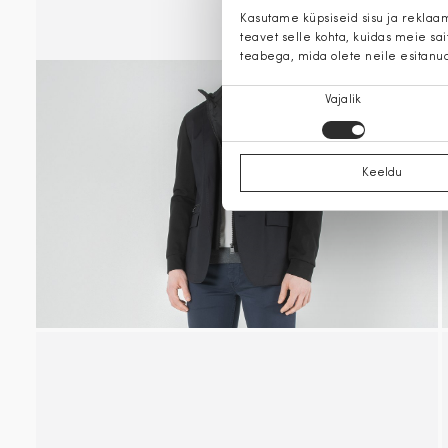
Kasutame küpsiseid sisu ja reklaa
teavet selle kohta, kuidas meie sa
teabega, mida olete neile esitanu
Nõusoleku
Vajalik
valik
Keeldu