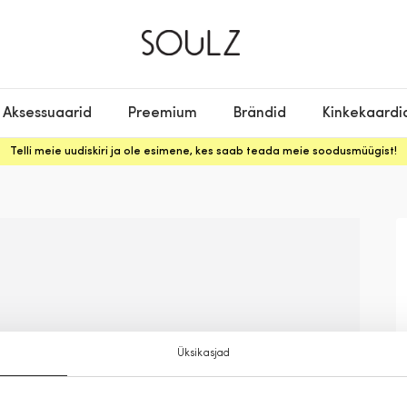
Aksessuaarid
Preemium
Brändid
Kinkekaardi
Telli meie uudiskiri ja ole esimene, kes saab teada meie soodusmüügist!
Üksikasjad