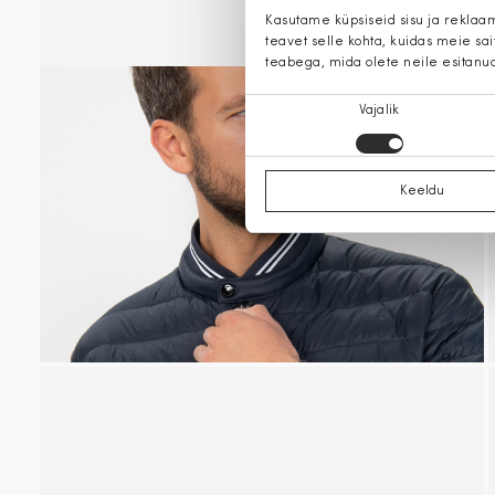
Kasutame küpsiseid sisu ja reklaa
teavet selle kohta, kuidas meie sa
teabega, mida olete neile esitanu
Nõusoleku
Vajalik
valik
Keeldu