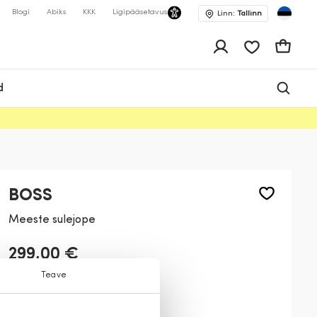
Blogi
Abiks
KKK
Ligipääsetavus
Linn:
Tallinn
app.shop.ui.wis
Ostukor
d
BOSS
Meeste sulejope
299,00 €
Teave
Värv:
Tumesinine
402