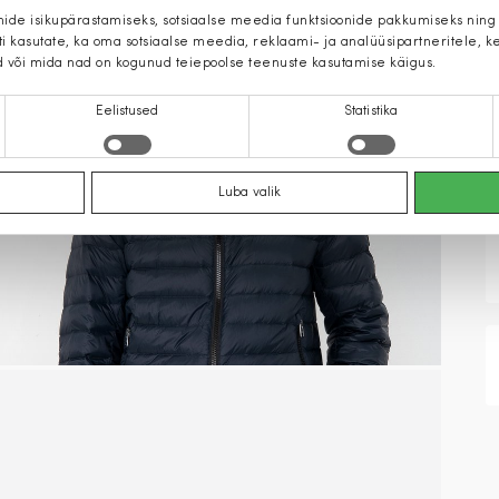
mide isikupärastamiseks, sotsiaalse meedia funktsioonide pakkumiseks ning
iti kasutate, ka oma sotsiaalse meedia, reklaami- ja analüüsipartneritele,
d või mida nad on kogunud teiepoolse teenuste kasutamise käigus.
Eelistused
Statistika
Luba valik