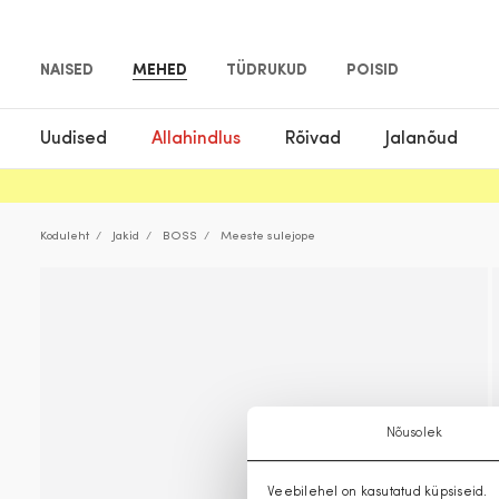
NAISED
MEHED
TÜDRUKUD
POISID
Uudised
Allahindlus
Rõivad
Jalanõud
Koduleht
Jakid
BOSS
Meeste sulejope
Nõusolek
Veebilehel on kasutatud küpsiseid.