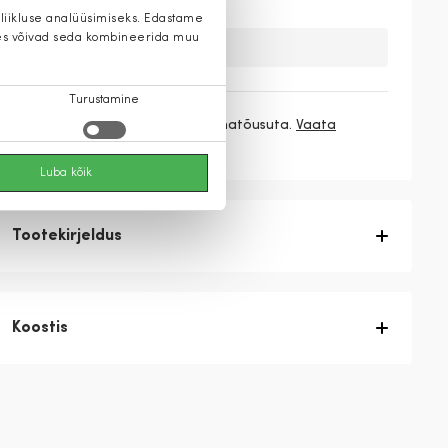
 liikluse analüüsimiseks. Edastame
 kes võivad seda kombineerida muu
Kahuks meil ei ole seda toodet.
Turustamine
3 makset
99,67 €
/ kuu ilma hinnatõusuta.
Vaata
rohkem
Luba kõik
Tootekirjeldus
Koostis