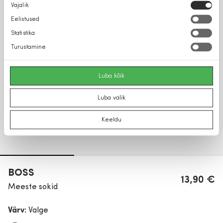
Nõusoleku
Vajalik
valik
Eelistused
Statistika
Turustamine
Luba kõik
Luba valik
Keeldu
BOSS
13,90 €
Meeste sokid
Värv:
Valge