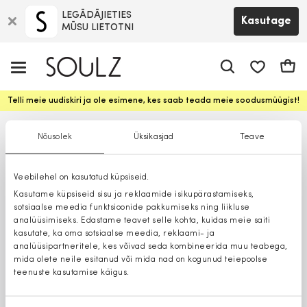
LEGĀDĀJIETIES
Kasutage
MŪSU LIETOTNI
app.shop.ui.
Ostuk
Telli meie uudiskiri ja ole esimene, kes saab teada meie soodusmüügist!
Nõusolek
Üksikasjad
Teave
Veebilehel on kasutatud küpsiseid.
Kasutame küpsiseid sisu ja reklaamide isikupärastamiseks,
sotsiaalse meedia funktsioonide pakkumiseks ning liikluse
analüüsimiseks. Edastame teavet selle kohta, kuidas meie saiti
kasutate, ka oma sotsiaalse meedia, reklaami- ja
analüüsipartneritele, kes võivad seda kombineerida muu teabega,
mida olete neile esitanud või mida nad on kogunud teiepoolse
teenuste kasutamise käigus.