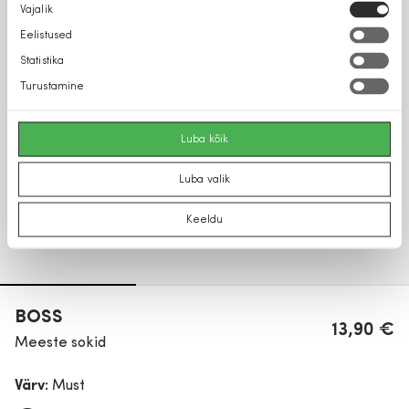
Nõusoleku
Vajalik
valik
Eelistused
Statistika
Turustamine
Luba kõik
Luba valik
Keeldu
BOSS
13,90 €
Meeste sokid
Värv:
Must