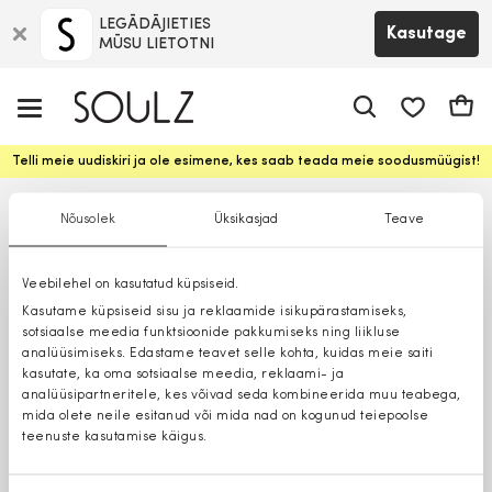
LEGĀDĀJIETIES
Kasutage
MŪSU LIETOTNI
app.shop.ui.
Ostuk
Telli meie uudiskiri ja ole esimene, kes saab teada meie soodusmüügist!
Nõusolek
Üksikasjad
Teave
Veebilehel on kasutatud küpsiseid.
Kasutame küpsiseid sisu ja reklaamide isikupärastamiseks,
sotsiaalse meedia funktsioonide pakkumiseks ning liikluse
analüüsimiseks. Edastame teavet selle kohta, kuidas meie saiti
kasutate, ka oma sotsiaalse meedia, reklaami- ja
analüüsipartneritele, kes võivad seda kombineerida muu teabega,
mida olete neile esitanud või mida nad on kogunud teiepoolse
teenuste kasutamise käigus.