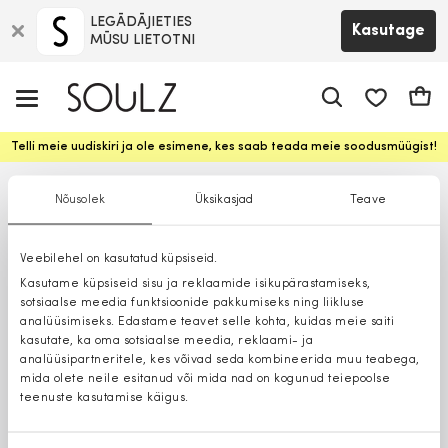
LEGĀDĀJIETIES
Kasutage
MŪSU LIETOTNI
app.shop.ui.
Ostuk
Telli meie uudiskiri ja ole esimene, kes saab teada meie soodusmüügist!
Nõusolek
Üksikasjad
Teave
Veebilehel on kasutatud küpsiseid.
Kasutame küpsiseid sisu ja reklaamide isikupärastamiseks,
sotsiaalse meedia funktsioonide pakkumiseks ning liikluse
analüüsimiseks. Edastame teavet selle kohta, kuidas meie saiti
kasutate, ka oma sotsiaalse meedia, reklaami- ja
analüüsipartneritele, kes võivad seda kombineerida muu teabega,
mida olete neile esitanud või mida nad on kogunud teiepoolse
teenuste kasutamise käigus.