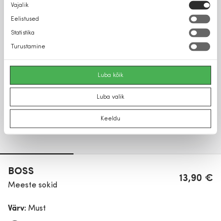
Nõusoleku
Vajalik
valik
Eelistused
Statistika
Turustamine
Luba kõik
Luba valik
Keeldu
BOSS
13,90 €
Meeste sokid
Värv:
Must