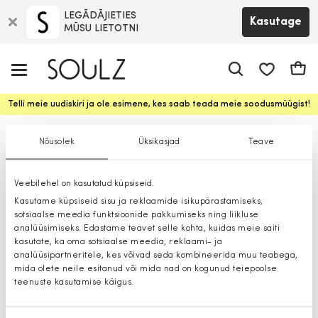
LEGĀDĀJIETIES
Kasutage
MŪSU LIETOTNI
app.shop.ui.
Ostuk
Telli meie uudiskiri ja ole esimene, kes saab teada meie soodusmüügist!
Sokid
Nõusolek
Üksikasjad
Teave
Veebilehel on kasutatud küpsiseid.
Kasutame küpsiseid sisu ja reklaamide isikupärastamiseks,
sotsiaalse meedia funktsioonide pakkumiseks ning liikluse
analüüsimiseks. Edastame teavet selle kohta, kuidas meie saiti
kasutate, ka oma sotsiaalse meedia, reklaami- ja
analüüsipartneritele, kes võivad seda kombineerida muu teabega,
mida olete neile esitanud või mida nad on kogunud teiepoolse
teenuste kasutamise käigus.