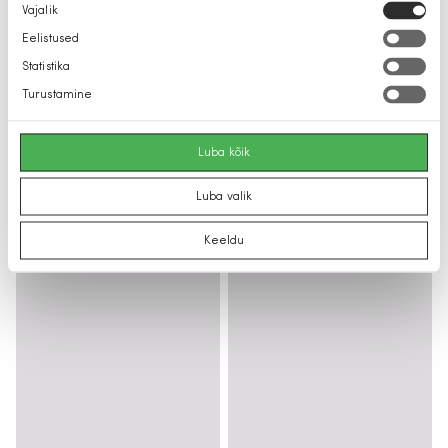
Nõusoleku
Vajalik
valik
Eelistused
Statistika
Turustamine
Luba kõik
Luba valik
Keeldu