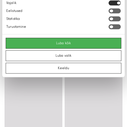
Nõusoleku
Vajalik
valik
Eelistused
Statistika
Turustamine
Luba kõik
Luba valik
Keeldu