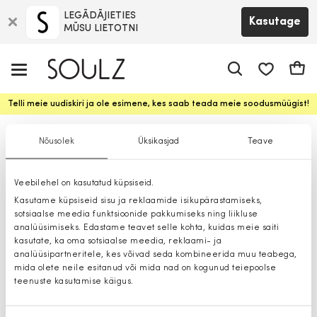
LEGĀDĀJIETIES
Kasutage
MŪSU LIETOTNI
app.shop.ui.
Ostuk
Telli meie uudiskiri ja ole esimene, kes saab teada meie soodusmüügist!
Sokid
Nõusolek
Üksikasjad
Teave
Veebilehel on kasutatud küpsiseid.
Kasutame küpsiseid sisu ja reklaamide isikupärastamiseks,
sotsiaalse meedia funktsioonide pakkumiseks ning liikluse
analüüsimiseks. Edastame teavet selle kohta, kuidas meie saiti
kasutate, ka oma sotsiaalse meedia, reklaami- ja
analüüsipartneritele, kes võivad seda kombineerida muu teabega,
mida olete neile esitanud või mida nad on kogunud teiepoolse
teenuste kasutamise käigus.