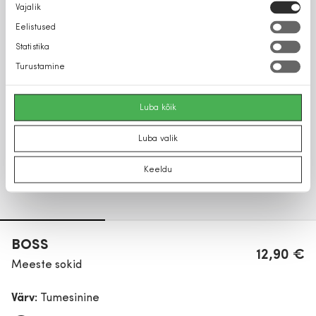
Nõusoleku
Vajalik
valik
Eelistused
Statistika
Turustamine
Luba kõik
Luba valik
Keeldu
BOSS
12,90 €
Meeste sokid
Värv:
Tumesinine