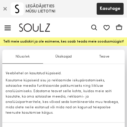
LEGĀDĀJIETIES
Kasutage
MŪSU LIETOTNI
app.shop.ui.
Ostuk
Telli meie uudiskiri ja ole esimene, kes saab teada meie soodusmüügist!
Nõusolek
Üksikasjad
Teave
Veebilehel on kasutatud küpsiseid.
Kasutame küpsiseid sisu ja reklaamide isikupärastamiseks,
sotsiaalse meedia funktsioonide pakkumiseks ning liikluse
analüüsimiseks. Edastame teavet selle kohta, kuidas meie saiti
kasutate, ka oma sotsiaalse meedia, reklaami- ja
analüüsipartneritele, kes võivad seda kombineerida muu teabega,
mida olete neile esitanud või mida nad on kogunud teiepoolse
teenuste kasutamise käigus.