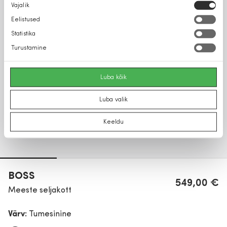
Nõusoleku
Vajalik
valik
Eelistused
Statistika
Turustamine
Luba kõik
Luba valik
Keeldu
BOSS
549,00 €
Meeste seljakott
Värv:
Tumesinine