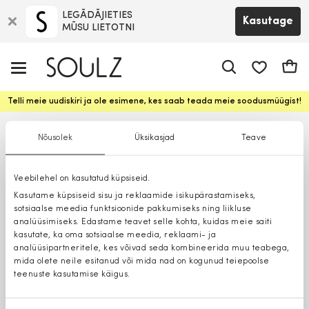
LEGĀDĀJIETIES
Kasutage
MŪSU LIETOTNI
app.shop.ui.
Ostuk
Telli meie uudiskiri ja ole esimene, kes saab teada meie soodusmüügist!
Nõusolek
Üksikasjad
Teave
Veebilehel on kasutatud küpsiseid.
Kasutame küpsiseid sisu ja reklaamide isikupärastamiseks,
sotsiaalse meedia funktsioonide pakkumiseks ning liikluse
analüüsimiseks. Edastame teavet selle kohta, kuidas meie saiti
kasutate, ka oma sotsiaalse meedia, reklaami- ja
analüüsipartneritele, kes võivad seda kombineerida muu teabega,
mida olete neile esitanud või mida nad on kogunud teiepoolse
teenuste kasutamise käigus.