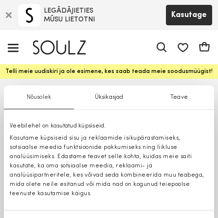
LEGĀDĀJIETIES
Kasutage
MŪSU LIETOTNI
app.shop.ui.
Ostuk
Telli meie uudiskiri ja ole esimene, kes saab teada meie soodusmüügist!
Nõusolek
Üksikasjad
Teave
Veebilehel on kasutatud küpsiseid.
Kasutame küpsiseid sisu ja reklaamide isikupärastamiseks,
sotsiaalse meedia funktsioonide pakkumiseks ning liikluse
analüüsimiseks. Edastame teavet selle kohta, kuidas meie saiti
kasutate, ka oma sotsiaalse meedia, reklaami- ja
analüüsipartneritele, kes võivad seda kombineerida muu teabega,
mida olete neile esitanud või mida nad on kogunud teiepoolse
teenuste kasutamise käigus.