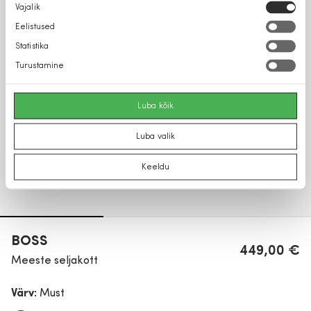
Nõusoleku
Vajalik
valik
Eelistused
Statistika
Turustamine
Luba kõik
Luba valik
Keeldu
BOSS
449,00 €
Meeste seljakott
Värv:
Must