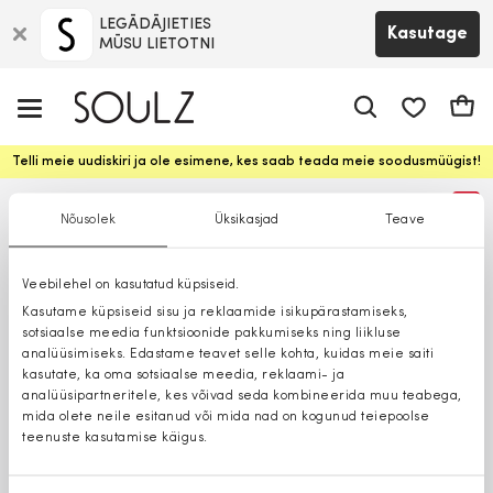
LEGĀDĀJIETIES
Kasutage
MŪSU LIETOTNI
app.shop.ui.
Ostuk
Telli meie uudiskiri ja ole esimene, kes saab teada meie soodusmüügist!
%
Nõusolek
Üksikasjad
Teave
Veebilehel on kasutatud küpsiseid.
Kasutame küpsiseid sisu ja reklaamide isikupärastamiseks,
sotsiaalse meedia funktsioonide pakkumiseks ning liikluse
analüüsimiseks. Edastame teavet selle kohta, kuidas meie saiti
kasutate, ka oma sotsiaalse meedia, reklaami- ja
analüüsipartneritele, kes võivad seda kombineerida muu teabega,
mida olete neile esitanud või mida nad on kogunud teiepoolse
teenuste kasutamise käigus.