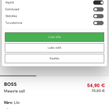
Nõusoleku
Vajalik
valik
Eelistused
Statistika
Turustamine
Luba kõik
Luba valik
Keeldu
BOSS
54,90 €
79,90 €
Meeste sall
Värv:
Liiv