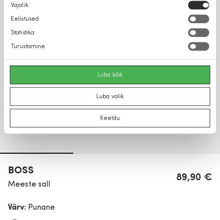
Nõusoleku
Vajalik
valik
Eelistused
Statistika
Turustamine
Luba kõik
Luba valik
Keeldu
BOSS
89,90 €
Meeste sall
Värv:
Punane