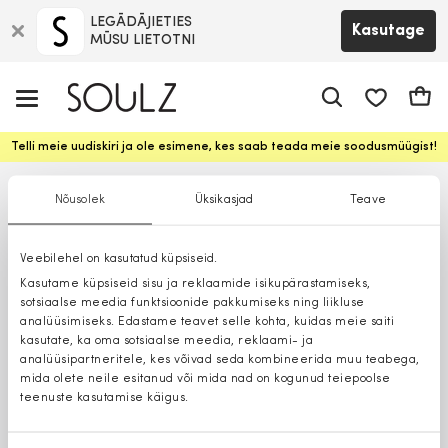
LEGĀDĀJIETIES
Kasutage
MŪSU LIETOTNI
app.shop.ui.
Ostuk
Telli meie uudiskiri ja ole esimene, kes saab teada meie soodusmüügist!
Nõusolek
Üksikasjad
Teave
Veebilehel on kasutatud küpsiseid.
Kasutame küpsiseid sisu ja reklaamide isikupärastamiseks,
sotsiaalse meedia funktsioonide pakkumiseks ning liikluse
analüüsimiseks. Edastame teavet selle kohta, kuidas meie saiti
kasutate, ka oma sotsiaalse meedia, reklaami- ja
analüüsipartneritele, kes võivad seda kombineerida muu teabega,
mida olete neile esitanud või mida nad on kogunud teiepoolse
teenuste kasutamise käigus.