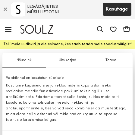
LEGĀDĀJIETIES
Kasutage
MŪSU LIETOTNI
app.shop.ui.
Ostuk
Telli meie uudiskiri ja ole esimene, kes saab teada meie soodusmüügist!
Saapad
Nõusolek
Üksikasjad
Teave
Veebilehel on kasutatud küpsiseid.
Kasutame küpsiseid sisu ja reklaamide isikupärastamiseks,
sotsiaalse meedia funktsioonide pakkumiseks ning liikluse
analüüsimiseks. Edastame teavet selle kohta, kuidas meie saiti
kasutate, ka oma sotsiaalse meedia, reklaami- ja
analüüsipartneritele, kes võivad seda kombineerida muu teabega,
mida olete neile esitanud või mida nad on kogunud teiepoolse
teenuste kasutamise käigus.