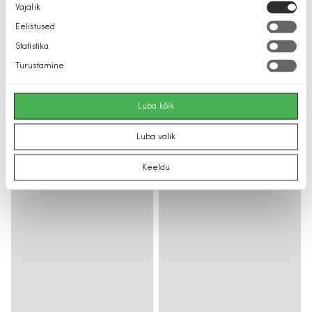
Nõusoleku
Vajalik
valik
Eelistused
Statistika
Turustamine
Luba kõik
Luba valik
Keeldu