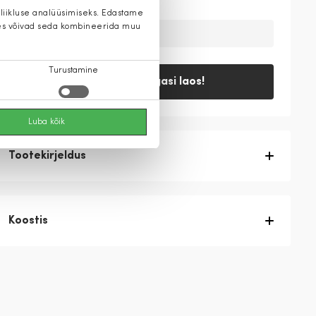
 liikluse analüüsimiseks. Edastame
 kes võivad seda kombineerida muu
Ajutiselt on toode laost otsas
Turustamine
Teavita, kui tagasi laos!
Luba kõik
Tootekirjeldus
Koostis