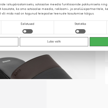
mide isikupärastamiseks, sotsiaalse meedia funktsioonide pakkumiseks ning
iti kasutate, ka oma sotsiaalse meedia, reklaami- ja analüüsipartneritele,
d või mida nad on kogunud teiepoolse teenuste kasutamise käigus.
Eelistused
Statistika
Luba valik