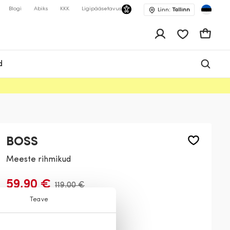
Blogi
Abiks
KKK
Ligipääsetavus
Linn:
Tallinn
app.shop.ui.wis
Ostukor
d
BOSS
Meeste rihmikud
59,90 €
119,00 €
Teave
Värv:
Must
002