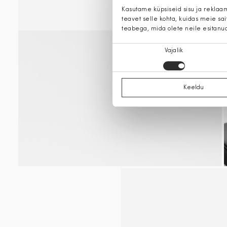
Kasutame küpsiseid sisu ja reklaa
teavet selle kohta, kuidas meie sa
teabega, mida olete neile esitanu
Nõusoleku
Vajalik
valik
Keeldu