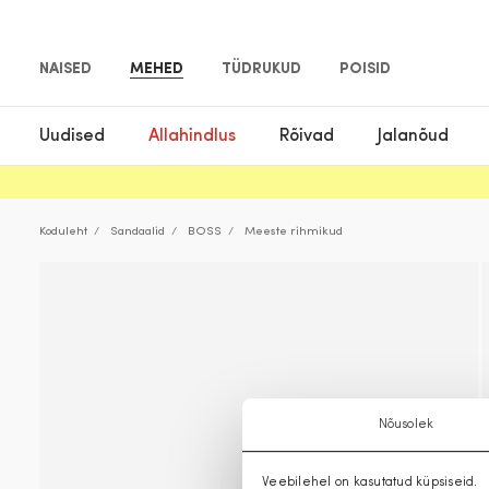
NAISED
MEHED
TÜDRUKUD
POISID
Uudised
Allahindlus
Rõivad
Jalanõud
Koduleht
Sandaalid
BOSS
Meeste rihmikud
Nõusolek
Veebilehel on kasutatud küpsiseid.