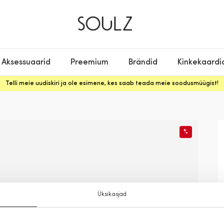
Aksessuaarid
Preemium
Brändid
Kinkekaardi
Telli meie uudiskiri ja ole esimene, kes saab teada meie soodusmüügist!
%
Üksikasjad