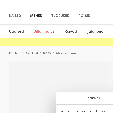
NAISED
MEHED
TÜDRUKUD
POISID
Uudised
Allahindlus
Rõivad
Jalanõud
Koduleht
Rahakotid
BOSS
Meeste rahakott
Nõusolek
Veebilehel on kasutatud küpsiseid.