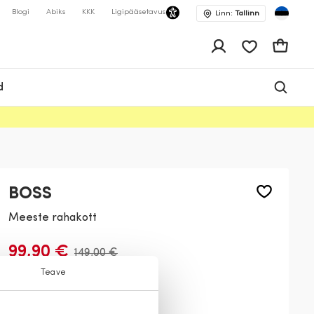
Blogi
Abiks
KKK
Ligipääsetavus
Linn:
Tallinn
app.shop.ui.wis
Ostukor
d
BOSS
Meeste rahakott
99,90 €
149,00 €
Teave
Värv:
Must
001