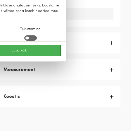
 liikluse analüüsimiseks. Edastame
 kes võivad seda kombineerida muu
Kahuks meil ei ole seda toodet.
Turustamine
Tootekirjeldus
Luba kõik
Measurement
Koostis