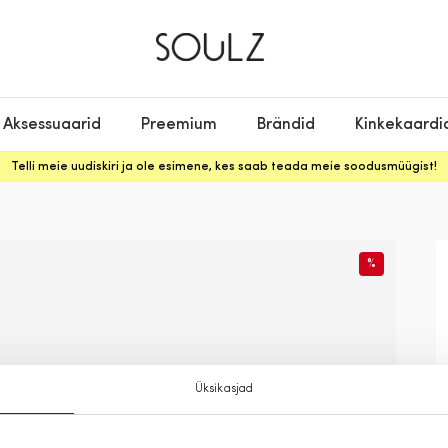
Aksessuaarid
Preemium
Brändid
Kinkekaardi
Telli meie uudiskiri ja ole esimene, kes saab teada meie soodusmüügist!
%
Üksikasjad