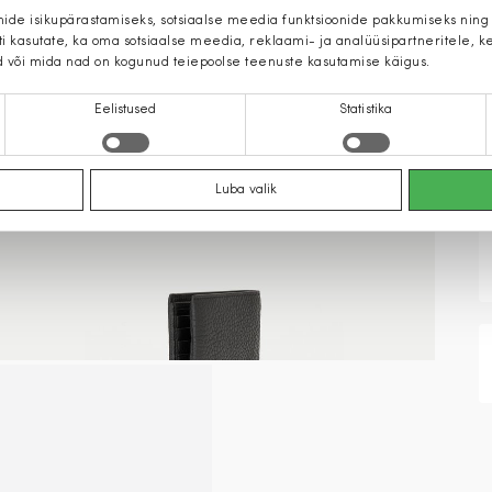
mide isikupärastamiseks, sotsiaalse meedia funktsioonide pakkumiseks ning
iti kasutate, ka oma sotsiaalse meedia, reklaami- ja analüüsipartneritele,
d või mida nad on kogunud teiepoolse teenuste kasutamise käigus.
Eelistused
Statistika
Luba valik