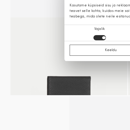
Kasutame küpsiseid sisu ja reklaa
teavet selle kohta, kuidas meie sa
teabega, mida olete neile esitanu
Nõusoleku
Vajalik
valik
Keeldu