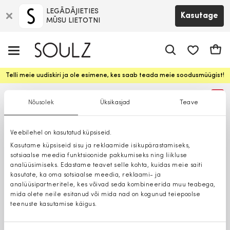
LEGĀDĀJIETIES
Kasutage
MŪSU LIETOTNI
app.shop.ui.
Ostuk
Telli meie uudiskiri ja ole esimene, kes saab teada meie soodusmüügist!
%
Nõusolek
Üksikasjad
Teave
Veebilehel on kasutatud küpsiseid.
Kasutame küpsiseid sisu ja reklaamide isikupärastamiseks,
sotsiaalse meedia funktsioonide pakkumiseks ning liikluse
analüüsimiseks. Edastame teavet selle kohta, kuidas meie saiti
kasutate, ka oma sotsiaalse meedia, reklaami- ja
analüüsipartneritele, kes võivad seda kombineerida muu teabega,
mida olete neile esitanud või mida nad on kogunud teiepoolse
teenuste kasutamise käigus.