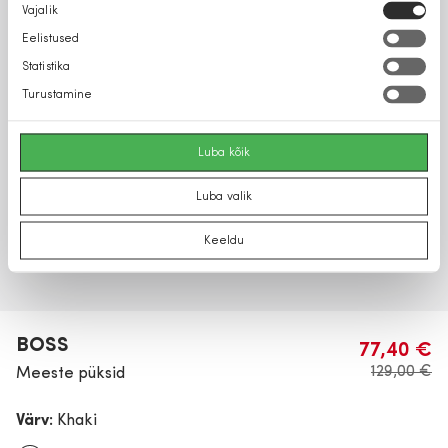
Nõusoleku
Vajalik
valik
Eelistused
Statistika
Turustamine
Luba kõik
Luba valik
Keeldu
BOSS
77,40 €
129,00 €
Meeste püksid
Värv:
Khaki