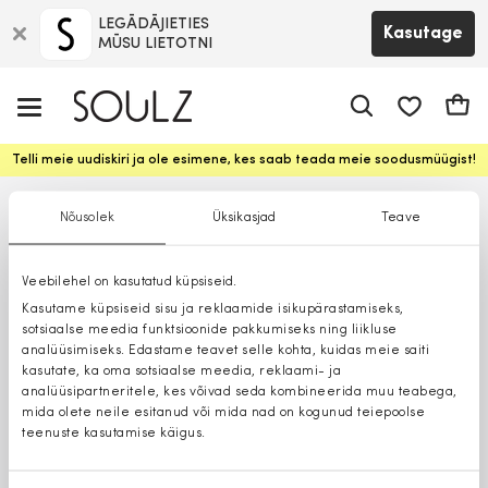
LEGĀDĀJIETIES
Kasutage
MŪSU LIETOTNI
app.shop.ui.
Ostuk
Telli meie uudiskiri ja ole esimene, kes saab teada meie soodusmüügist!
Nõusolek
Üksikasjad
Teave
Veebilehel on kasutatud küpsiseid.
Kasutame küpsiseid sisu ja reklaamide isikupärastamiseks,
sotsiaalse meedia funktsioonide pakkumiseks ning liikluse
analüüsimiseks. Edastame teavet selle kohta, kuidas meie saiti
kasutate, ka oma sotsiaalse meedia, reklaami- ja
analüüsipartneritele, kes võivad seda kombineerida muu teabega,
mida olete neile esitanud või mida nad on kogunud teiepoolse
teenuste kasutamise käigus.