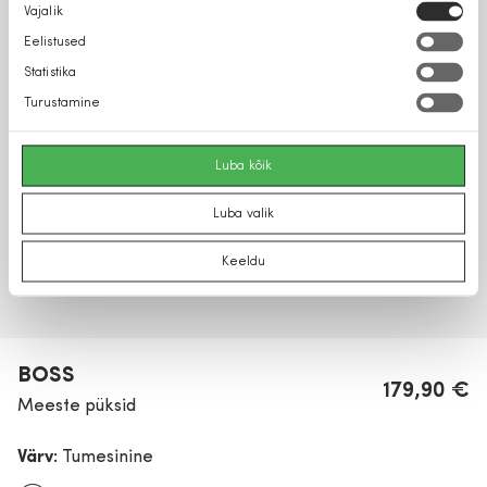
Nõusoleku
Vajalik
valik
Eelistused
Statistika
Turustamine
Luba kõik
Luba valik
Keeldu
BOSS
179,90 €
Meeste püksid
Värv:
Tumesinine