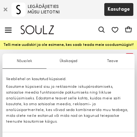
LEGĀDĀJIETIES
Kasutage
MŪSU LIETOTNI
app.shop.ui.
Ostuk
Telli meie uudiskiri ja ole esimene, kes saab teada meie soodusmüügist!
%
Nõusolek
Üksikasjad
Teave
Veebilehel on kasutatud küpsiseid.
Kasutame küpsiseid sisu ja reklaamide isikupärastamiseks,
sotsiaalse meedia funktsioonide pakkumiseks ning liikluse
analüüsimiseks. Edastame teavet selle kohta, kuidas meie saiti
kasutate, ka oma sotsiaalse meedia, reklaami- ja
analüüsipartneritele, kes võivad seda kombineerida muu teabega,
mida olete neile esitanud või mida nad on kogunud teiepoolse
teenuste kasutamise käigus.