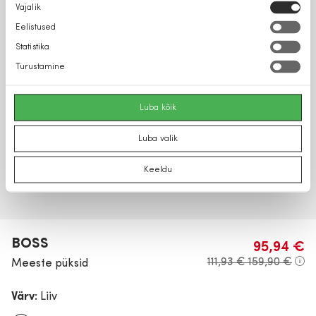
Nõusoleku
Vajalik
valik
Eelistused
Statistika
Turustamine
Luba kõik
Luba valik
Keeldu
BOSS
95,94 €
111,93 €
159,90 €
Meeste püksid
Värv:
Liiv