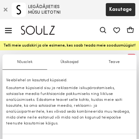
LEGĀDĀJIETIES
Kasutage
MŪSU LIETOTNI
app.shop.ui.
Ostuk
Telli meie uudiskiri ja ole esimene, kes saab teada meie soodusmüügist!
%
Nõusolek
Üksikasjad
Teave
Veebilehel on kasutatud küpsiseid.
Kasutame küpsiseid sisu ja reklaamide isikupärastamiseks,
sotsiaalse meedia funktsioonide pakkumiseks ning liikluse
analüüsimiseks. Edastame teavet selle kohta, kuidas meie saiti
kasutate, ka oma sotsiaalse meedia, reklaami- ja
analüüsipartneritele, kes võivad seda kombineerida muu teabega,
mida olete neile esitanud või mida nad on kogunud teiepoolse
teenuste kasutamise käigus.