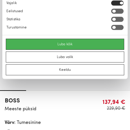
Nõusoleku
Vajalik
valik
Eelistused
Statistika
Turustamine
Luba kõik
Luba valik
Keeldu
BOSS
137,94 €
229,90 €
Meeste püksid
Värv:
Tumesinine