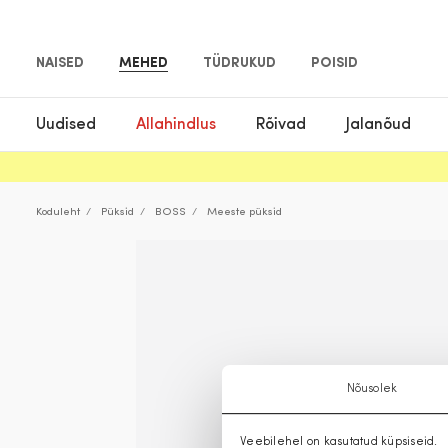
NAISED
MEHED
TÜDRUKUD
POISID
Uudised
Allahindlus
Rõivad
Jalanõud
Koduleht
Püksid
BOSS
Meeste püksid
Nõusolek
Veebilehel on kasutatud küpsiseid.