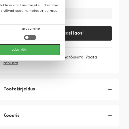
 liikluse analüüsimiseks. Edastame
 kes võivad seda kombineerida muu
Ajutiselt on toode laost otsas
Turustamine
Teavita, kui tagasi laos!
Luba kõik
3 makset
45,98 €
/ kuu ilma hinnatõusuta.
Vaata
rohkem
Tootekirjeldus
Koostis