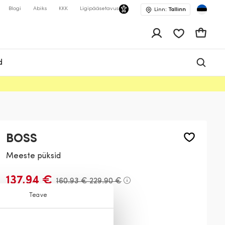
Blogi
Abiks
KKK
Ligipääsetavus
Linn:
Tallinn
app.shop.ui.wis
Ostukor
d
BOSS
Meeste püksid
137,94 €
160,93 €
229,90 €
Teave
Värv:
Khaki
347
001