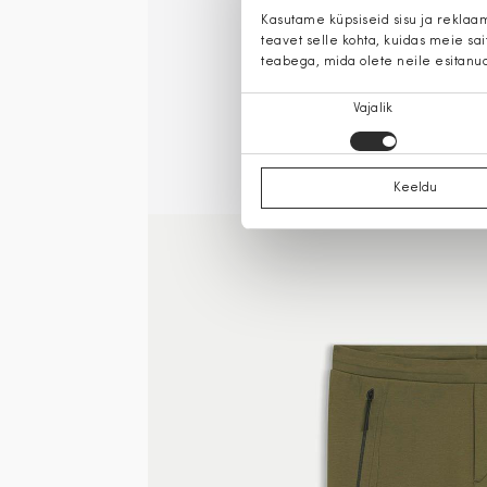
Kasutame küpsiseid sisu ja reklaa
teavet selle kohta, kuidas meie sa
teabega, mida olete neile esitanu
Nõusoleku
Vajalik
valik
Keeldu