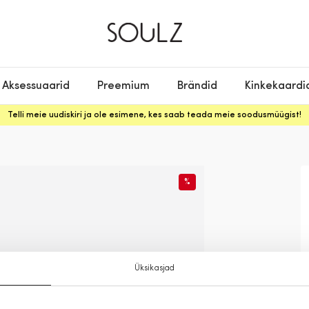
Aksessuaarid
Preemium
Brändid
Kinkekaardi
Telli meie uudiskiri ja ole esimene, kes saab teada meie soodusmüügist!
%
Üksikasjad