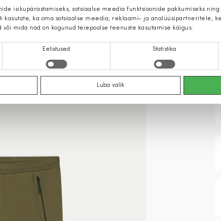
mide isikupärastamiseks, sotsiaalse meedia funktsioonide pakkumiseks ning
iti kasutate, ka oma sotsiaalse meedia, reklaami- ja analüüsipartneritele,
d või mida nad on kogunud teiepoolse teenuste kasutamise käigus.
Eelistused
Statistika
Luba valik