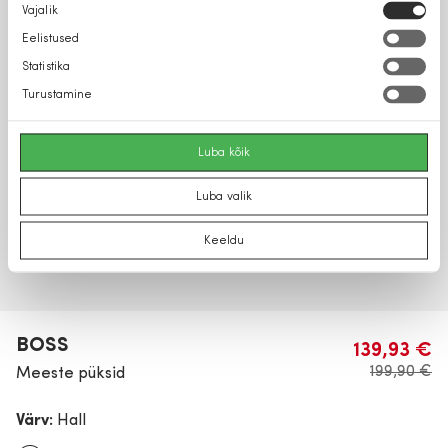
Nõusoleku
Vajalik
valik
Eelistused
Statistika
Turustamine
Luba kõik
Luba valik
Keeldu
BOSS
139,93 €
199,90 €
Meeste püksid
Värv:
Hall