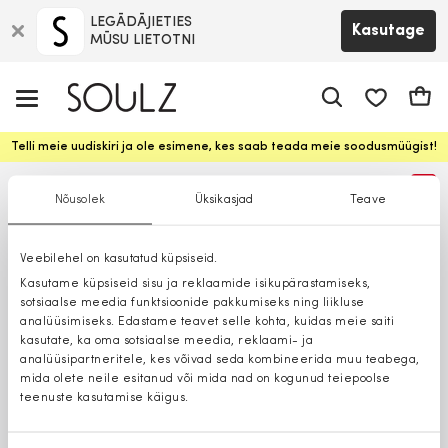
LEGĀDĀJIETIES
Kasutage
MŪSU LIETOTNI
app.shop.ui.
Ostuk
Telli meie uudiskiri ja ole esimene, kes saab teada meie soodusmüügist!
%
Nõusolek
Üksikasjad
Teave
Veebilehel on kasutatud küpsiseid.
Kasutame küpsiseid sisu ja reklaamide isikupärastamiseks,
sotsiaalse meedia funktsioonide pakkumiseks ning liikluse
analüüsimiseks. Edastame teavet selle kohta, kuidas meie saiti
kasutate, ka oma sotsiaalse meedia, reklaami- ja
analüüsipartneritele, kes võivad seda kombineerida muu teabega,
mida olete neile esitanud või mida nad on kogunud teiepoolse
teenuste kasutamise käigus.