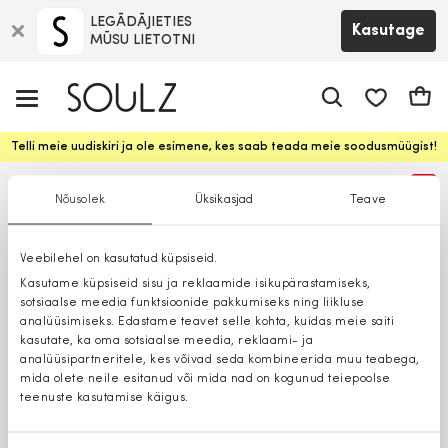
LEGĀDĀJIETIES
Kasutage
MŪSU LIETOTNI
app.shop.ui.
Ostuk
Telli meie uudiskiri ja ole esimene, kes saab teada meie soodusmüügist!
%
Nõusolek
Üksikasjad
Teave
Veebilehel on kasutatud küpsiseid.
Kasutame küpsiseid sisu ja reklaamide isikupärastamiseks,
sotsiaalse meedia funktsioonide pakkumiseks ning liikluse
analüüsimiseks. Edastame teavet selle kohta, kuidas meie saiti
kasutate, ka oma sotsiaalse meedia, reklaami- ja
analüüsipartneritele, kes võivad seda kombineerida muu teabega,
mida olete neile esitanud või mida nad on kogunud teiepoolse
teenuste kasutamise käigus.