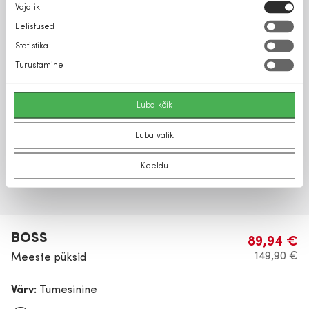
Nõusoleku
Vajalik
valik
Eelistused
Statistika
Turustamine
Luba kõik
Luba valik
Keeldu
BOSS
89,94 €
149,90 €
Meeste püksid
Värv:
Tumesinine