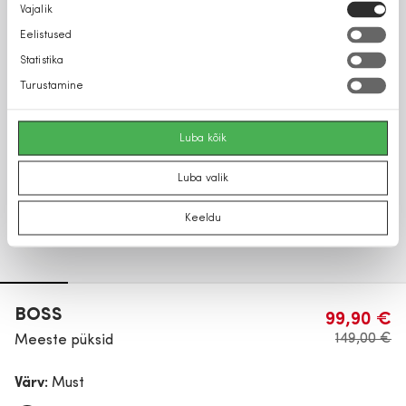
Nõusoleku
Vajalik
valik
Eelistused
Statistika
Turustamine
Luba kõik
Luba valik
Keeldu
BOSS
99,90 €
149,00 €
Meeste püksid
Värv:
Must