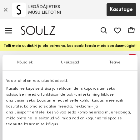
LEGĀDĀJIETIES
Kasutage
MŪSU LIETOTNI
app.shop.ui.
Ostuk
Telli meie uudiskiri ja ole esimene, kes saab teada meie soodusmüügist!
%
Nõusolek
Üksikasjad
Teave
Veebilehel on kasutatud küpsiseid.
Kasutame küpsiseid sisu ja reklaamide isikupärastamiseks,
sotsiaalse meedia funktsioonide pakkumiseks ning liikluse
analüüsimiseks. Edastame teavet selle kohta, kuidas meie saiti
kasutate, ka oma sotsiaalse meedia, reklaami- ja
analüüsipartneritele, kes võivad seda kombineerida muu teabega,
mida olete neile esitanud või mida nad on kogunud teiepoolse
teenuste kasutamise käigus.