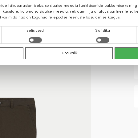
mide isikupärastamiseks, sotsiaalse meedia funktsioonide pakkumiseks ning
iti kasutate, ka oma sotsiaalse meedia, reklaami- ja analüüsipartneritele,
d või mida nad on kogunud teiepoolse teenuste kasutamise käigus.
Eelistused
Statistika
Luba valik