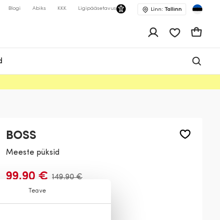
Blogi
Abiks
KKK
Ligipääsetavus
Linn:
Tallinn
app.shop.ui.wis
Ostukor
d
BOSS
Meeste püksid
99,90 €
149,90 €
Teave
Värv:
Khaki
342
404