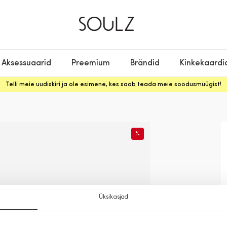
Aksessuaarid
Preemium
Brändid
Kinkekaardi
Telli meie uudiskiri ja ole esimene, kes saab teada meie soodusmüügist!
%
Üksikasjad