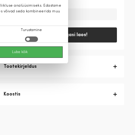
 liikluse analüüsimiseks. Edastame
 kes võivad seda kombineerida muu
Ajutiselt on toode laost otsas
Turustamine
Teavita, kui tagasi laos!
Luba kõik
Tootekirjeldus
Koostis