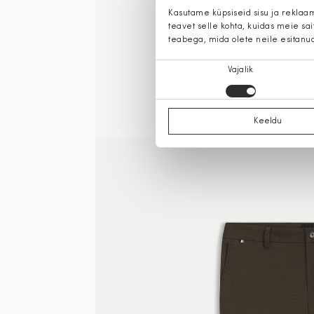
Kasutame küpsiseid sisu ja reklaa
teavet selle kohta, kuidas meie sa
teabega, mida olete neile esitanu
Nõusoleku
Vajalik
valik
Keeldu