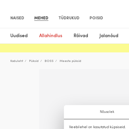
NAISED
MEHED
TÜDRUKUD
POISID
Uudised
Allahindlus
Rõivad
Jalanõud
Koduleht
Püksid
BOSS
Meeste püksid
Nõusolek
Veebilehel on kasutatud küpsiseid.