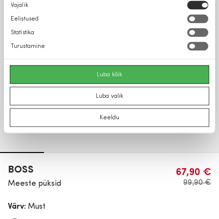
Nõusoleku
Vajalik
valik
Eelistused
Statistika
Turustamine
Luba kõik
Luba valik
Keeldu
BOSS
67,90 €
99,90 €
Meeste püksid
Värv:
Must