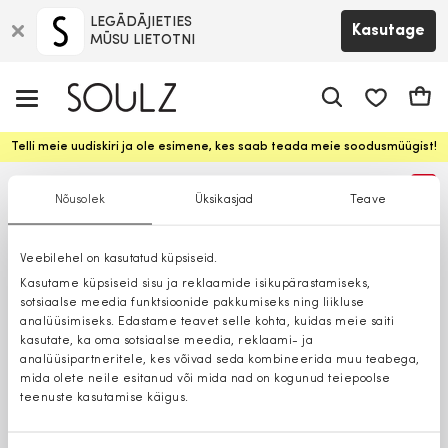
LEGĀDĀJIETIES
Kasutage
MŪSU LIETOTNI
app.shop.ui.
Ostuk
Telli meie uudiskiri ja ole esimene, kes saab teada meie soodusmüügist!
%
Nõusolek
Üksikasjad
Teave
Veebilehel on kasutatud küpsiseid.
Kasutame küpsiseid sisu ja reklaamide isikupärastamiseks,
sotsiaalse meedia funktsioonide pakkumiseks ning liikluse
analüüsimiseks. Edastame teavet selle kohta, kuidas meie saiti
kasutate, ka oma sotsiaalse meedia, reklaami- ja
analüüsipartneritele, kes võivad seda kombineerida muu teabega,
mida olete neile esitanud või mida nad on kogunud teiepoolse
teenuste kasutamise käigus.