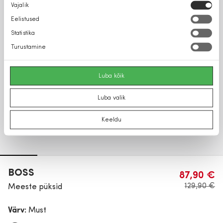
Nõusoleku
Vajalik
valik
Eelistused
Statistika
Turustamine
Luba kõik
Luba valik
Keeldu
BOSS
87,90 €
129,90 €
Meeste püksid
Värv:
Must