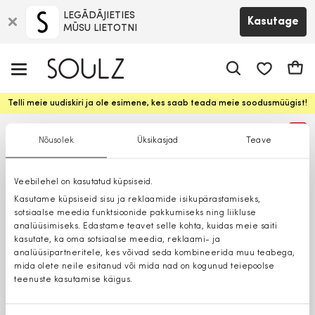
LEGĀDĀJIETIES
Kasutage
MŪSU LIETOTNI
app.shop.ui.
Ostuk
Telli meie uudiskiri ja ole esimene, kes saab teada meie soodusmüügist!
%
Nõusolek
Üksikasjad
Teave
Veebilehel on kasutatud küpsiseid.
Kasutame küpsiseid sisu ja reklaamide isikupärastamiseks,
sotsiaalse meedia funktsioonide pakkumiseks ning liikluse
analüüsimiseks. Edastame teavet selle kohta, kuidas meie saiti
kasutate, ka oma sotsiaalse meedia, reklaami- ja
analüüsipartneritele, kes võivad seda kombineerida muu teabega,
mida olete neile esitanud või mida nad on kogunud teiepoolse
teenuste kasutamise käigus.