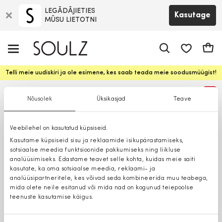
LEGĀDĀJIETIES
Kasutage
MŪSU LIETOTNI
app.shop.ui.
Ostuk
Telli meie uudiskiri ja ole esimene, kes saab teada meie soodusmüügist!
%
Nõusolek
Üksikasjad
Teave
Veebilehel on kasutatud küpsiseid.
Kasutame küpsiseid sisu ja reklaamide isikupärastamiseks,
sotsiaalse meedia funktsioonide pakkumiseks ning liikluse
analüüsimiseks. Edastame teavet selle kohta, kuidas meie saiti
kasutate, ka oma sotsiaalse meedia, reklaami- ja
analüüsipartneritele, kes võivad seda kombineerida muu teabega,
mida olete neile esitanud või mida nad on kogunud teiepoolse
teenuste kasutamise käigus.