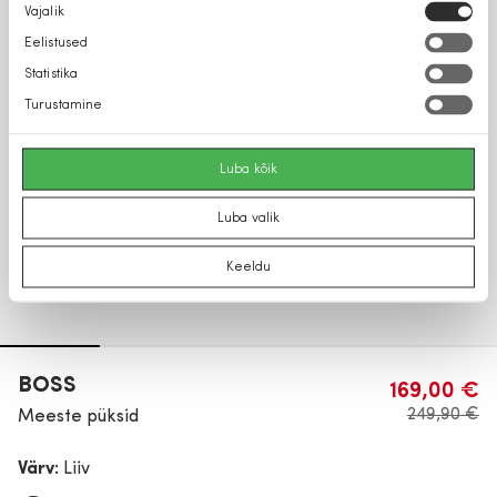
Nõusoleku
Vajalik
valik
Eelistused
Statistika
Turustamine
Luba kõik
Luba valik
Keeldu
BOSS
169,00 €
249,90 €
Meeste püksid
Värv:
Liiv