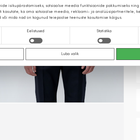
mide isikupärastamiseks, sotsiaalse meedia funktsioonide pakkumiseks ning
iti kasutate, ka oma sotsiaalse meedia, reklaami- ja analüüsipartneritele,
d või mida nad on kogunud teiepoolse teenuste kasutamise käigus.
Eelistused
Statistika
Luba valik