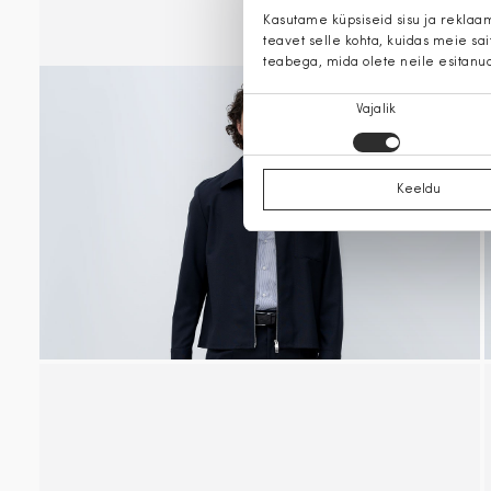
Kasutame küpsiseid sisu ja reklaa
teavet selle kohta, kuidas meie sa
teabega, mida olete neile esitanu
Nõusoleku
Vajalik
valik
Keeldu