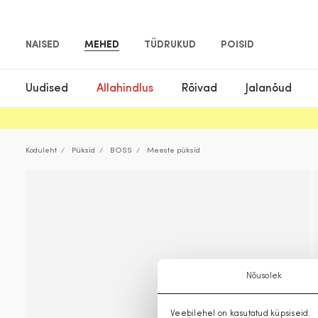
NAISED
MEHED
TÜDRUKUD
POISID
Uudised
Allahindlus
Rõivad
Jalanõud
Koduleht
Püksid
BOSS
Meeste püksid
Nõusolek
Veebilehel on kasutatud küpsiseid.