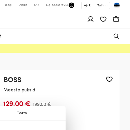
Blogi
Abiks
KKK
Ligipääsetavus
Linn:
Tallinn
app.shop.ui.wis
Ostukor
d
BOSS
Meeste püksid
129,00 €
199,00 €
Teave
Värv:
Tumesinine
404