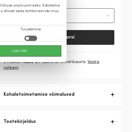
 liikluse analüüsimiseks. Edastame
 kes võivad seda kombineerida muu
Vali suurus
Turustamine
Lisa ostukorvi
Luba kõik
3 makset
43,00 €
/ kuu ilma hinnatõusuta.
Vaata
rohkem
Kohaletoimetamise võimalused
Tootekirjeldus