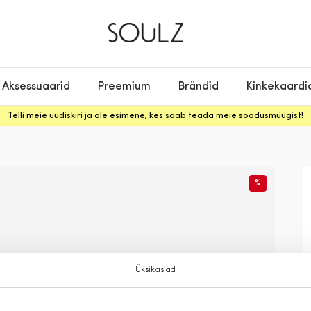
Aksessuaarid
Preemium
Brändid
Kinkekaardi
Telli meie uudiskiri ja ole esimene, kes saab teada meie soodusmüügist!
%
Üksikasjad