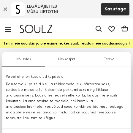
LEGĀDĀJIETIES
Kasutage
MŪSU LIETOTNI
app.shop.ui.
Ostuk
Telli meie uudiskiri ja ole esimene, kes saab teada meie soodusmüügist!
%
Nõusolek
Üksikasjad
Teave
Veebilehel on kasutatud küpsiseid.
Kasutame küpsiseid sisu ja reklaamide isikupärastamiseks,
sotsiaalse meedia funktsioonide pakkumiseks ning liikluse
analüüsimiseks. Edastame teavet selle kohta, kuidas meie saiti
kasutate, ka oma sotsiaalse meedia, reklaami- ja
analüüsipartneritele, kes võivad seda kombineerida muu teabega,
mida olete neile esitanud või mida nad on kogunud teiepoolse
teenuste kasutamise käigus.