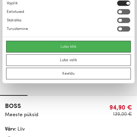
Nõusoleku
Vajalik
valik
Eelistused
Statistika
Turustamine
Luba kõik
Luba valik
Keeldu
BOSS
94,90 €
139,00 €
Meeste püksid
Värv:
Liiv